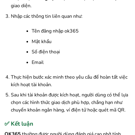
giao diện.
Nhập các thông tin liên quan như:
Tên đăng nhập ok365
Mật khẩu
Số điện thoại
Email
Thực hiện bước xác minh theo yêu cầu để hoàn tất việc
kích hoạt tài khoản.
Sau khi tài khoản được kích hoạt, người dùng có thể lựa
chọn các hình thức giao dịch phù hợp, chẳng hạn như
chuyển khoản ngân hàng, ví điện tử hoặc quét mã QR.
✅
Kết luận
OK365
thường được người dùng đánh giá cao nhờ tính