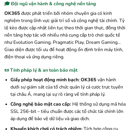
🎓
Đội ngũ vận hành & công nghệ nền tảng
OK365
được phát triển bởi nhóm chuyên gia có kinh
nghiệm trong lĩnh vực giải trí số và công nghệ tài chính. Tỷ
lệ kèo được cập nhật liên tục theo thời gian thực, đồng thời
nền tảng hợp tác với nhiều nhà cung cấp trò chơi quốc tế
như Evolution Gaming, Pragmatic Play, Dream Gaming…
Giao diện được tối ưu để hoạt động ổn định trên máy tính,
điện thoại và ứng dụng riêng.
📜
Tính pháp lý & an toàn bảo mật
Giấy phép hoạt động minh bạch:
OK365
vận hành
dưới sự giám sát của tổ chức quản lý cá cược trực tuyến
tại châu Á, mang lại sự rõ ràng về tính pháp lý.
Công nghệ bảo mật cao cấp:
Hệ thống sử dụng mã hóa
SSL 256-bit – tiêu chuẩn được các tổ chức tài chính lớn
áp dụng để bảo vệ dữ liệu và giao dịch.
Khuyến khích chơi có trách nhiệm:
Tích hợp công cụ