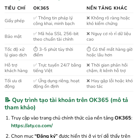
TIÊU CHÍ
OK365
NỀN TẢNG KHÁC
✅ Thông tin pháp lý
❌ Không rõ ràng hoặc
Giấy phép
công khai, minh bạch
khó kiểm chứng
✅ Mã hóa SSL 256-bit
❌ Nguy cơ rò rỉ dữ liệu
Bảo mật
theo chuẩn tài chính
cao
Tốc độ xử
⏱ 3–5 phút tùy thời
⏱ Có thể mất hàng giờ
lý giao dịch
điểm
hoặc lâu hơn
Hỗ trợ
✅ Trực tuyến 24/7 bằng
❌ Thời gian phản hồi
khách hàng
tiếng Việt
chậm, ít kênh hỗ trợ
Tối ưu di
✅ Ứng dụng riêng, hoạt
❌ Hay gặp lỗi hoặc khó
động
động ổn định
thao tác
📝
Quy trình tạo tài khoản trên OK365 (mô tả
tham khảo)
Truy cập vào trang chủ chính thức của nền tảng
OK365
:
https://aty.co.com/
Chọn mục
“Đăng ký”
được hiển thị ở vị trí dễ thấy trên