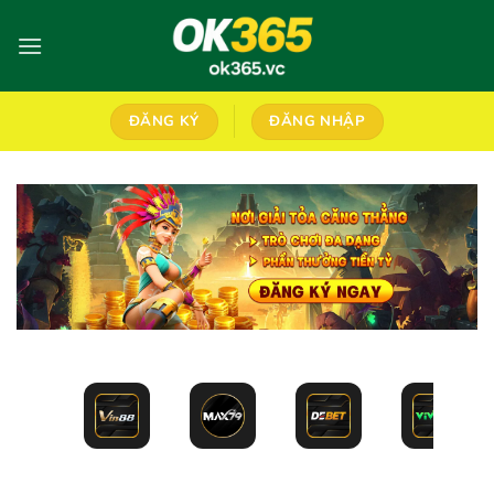
Bỏ
qua
nội
dung
ĐĂNG KÝ
ĐĂNG NHẬP