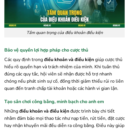
Tầm quan trọng của điều khoản điều kiện
Bảo vệ quyền lợi hợp pháp cho cược thủ
Các quy định trong
điều khoản và điều kiện
giúp cược thủ
hiểu rõ quyền hạn và trách nhiệm của mình. Khi tuân thủ
đúng các quy tắc, hội viên sẽ nhận được hỗ trợ nhanh
chóng nếu phát sinh sự cố, đồng thời giảm thiểu rủi ro liên
quan đến tranh chấp tài khoản hoặc các hành vi gian lận.
Tạo sân chơi công bằng, minh bạch cho anh em
Những
điều khoản và điều kiện
được trình bày chi tiết
nhằm đảm bảo mọi thao tác như nạp tiền, rút tiền, đặt cược
hay nhận khuyến mãi đều diễn ra công bằng. Điều này giúp