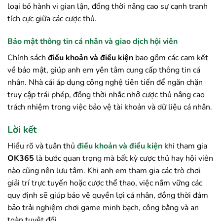
loại bỏ hành vi gian lận, đồng thời nâng cao sự cạnh tranh
tích cực giữa các cược thủ.
Bảo mật thông tin cá nhân và giao dịch hội viên
Chính sách
điều khoản và điều kiện
bao gồm các cam kết
về bảo mật, giúp anh em yên tâm cung cấp thông tin cá
nhân. Nhà cái áp dụng công nghệ tiên tiến để ngăn chặn
truy cập trái phép, đồng thời nhắc nhở cược thủ nâng cao
trách nhiệm trong việc bảo vệ tài khoản và dữ liệu cá nhân.
Lời kết
Hiểu rõ và tuân thủ
điều khoản và điều kiện
khi tham gia
OK365
là bước quan trọng mà bất kỳ cược thủ hay hội viên
nào cũng nên lưu tâm. Khi anh em tham gia các trò chơi
giải trí trực tuyến hoặc cược thể thao, việc nắm vững các
quy định sẽ giúp bảo vệ quyền lợi cá nhân, đồng thời đảm
bảo trải nghiệm chơi game minh bạch, công bằng và an
toàn tuyệt đối.