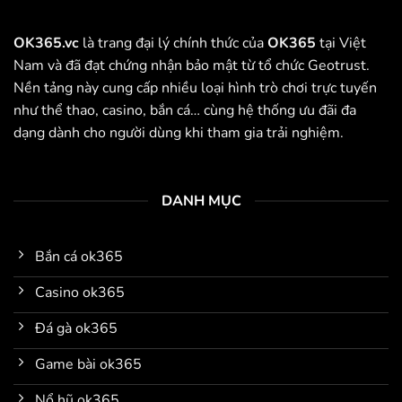
OK365.vc
là trang đại lý chính thức của
OK365
tại Việt
Nam và đã đạt chứng nhận bảo mật từ tổ chức Geotrust.
Nền tảng này cung cấp nhiều loại hình trò chơi trực tuyến
như thể thao, casino, bắn cá… cùng hệ thống ưu đãi đa
dạng dành cho người dùng khi tham gia trải nghiệm.
DANH MỤC
Bắn cá ok365
Casino ok365
Đá gà ok365
Game bài ok365
Nổ hũ ok365