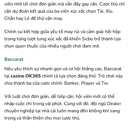
viên nhờ lối chơi đơn giản mà vẫn đầy gay cấn. Cược thủ chỉ
cần dự đoán kết quả của ba viên xúc xắc chọn Tài, Xỉu,
Chẵn hay Lẻ để thử vận may.
Chính sự kết hợp giữa yếu tố may rủi và cảm giác hồi hộp
trong từng lượt tung xúc xắc đã khiến Sicbo trở thành lựa
chọn quen thuộc của nhiều người chơi đam mê.
Baccarat
Nếu yêu thích sự nhanh gọn và cơ hội thắng cao, Baccarat
tại
casino OK365
chính là lựa chọn đáng thử. Trò chơi này
chia thành ba cửa cược chính: Banker, Player và Tie.
Với luật chơi đơn giản, dễ tiếp cận, hội viên mới có thể
nhập cuộc chỉ trong vài phút. Cùng với đó, đội ngũ Dealer
chuyên nghiệp tại nhà cái luôn mang đến không khí sang
trọng và thân thiện cho mọi cược thủ.