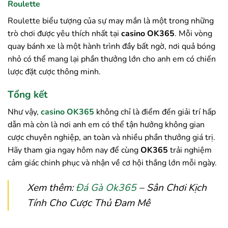
Roulette
Roulette biểu tượng của sự may mắn là một trong những
trò chơi được yêu thích nhất tại
casino OK365
. Mỗi vòng
quay bánh xe là một hành trình đầy bất ngờ, nơi quả bóng
nhỏ có thể mang lại phần thưởng lớn cho anh em có chiến
lược đặt cược thông minh.
Tổng kết
Như vậy,
casino OK365
không chỉ là điểm đến giải trí hấp
dẫn mà còn là nơi anh em có thể tận hưởng không gian
cược chuyên nghiệp, an toàn và nhiều phần thưởng giá trị.
Hãy tham gia ngay hôm nay để cùng
OK365
trải nghiệm
cảm giác chinh phục và nhận về cơ hội thắng lớn mỗi ngày.
Xem thêm:
Đá Gà Ok365
– Sân Chơi Kịch
Tính Cho Cược Thủ Đam Mê