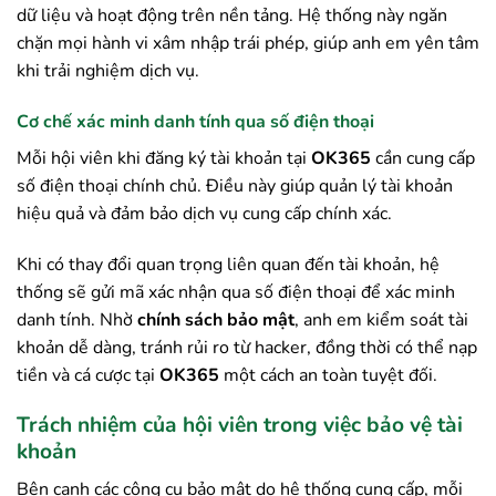
dữ liệu và hoạt động trên nền tảng. Hệ thống này ngăn
chặn mọi hành vi xâm nhập trái phép, giúp anh em yên tâm
khi trải nghiệm dịch vụ.
Cơ chế xác minh danh tính qua số điện thoại
Mỗi hội viên khi đăng ký tài khoản tại
OK365
cần cung cấp
số điện thoại chính chủ. Điều này giúp quản lý tài khoản
hiệu quả và đảm bảo dịch vụ cung cấp chính xác.
Khi có thay đổi quan trọng liên quan đến tài khoản, hệ
thống sẽ gửi mã xác nhận qua số điện thoại để xác minh
danh tính. Nhờ
chính sách bảo mật
, anh em kiểm soát tài
khoản dễ dàng, tránh rủi ro từ hacker, đồng thời có thể nạp
tiền và cá cược tại
OK365
một cách an toàn tuyệt đối.
Trách nhiệm của hội viên trong việc bảo vệ tài
khoản
Bên cạnh các công cụ bảo mật do hệ thống cung cấp, mỗi