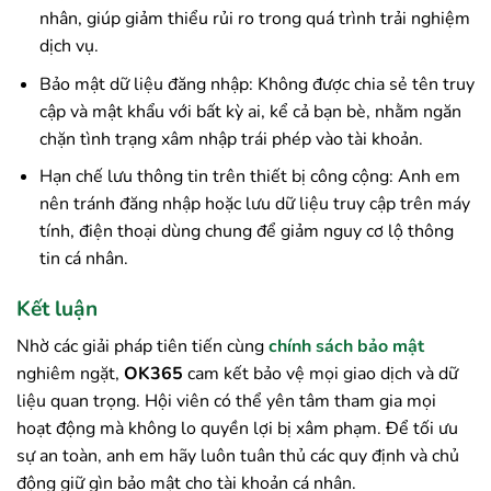
nhân, giúp giảm thiểu rủi ro trong quá trình trải nghiệm
dịch vụ.
Bảo mật dữ liệu đăng nhập: Không được chia sẻ tên truy
cập và mật khẩu với bất kỳ ai, kể cả bạn bè, nhằm ngăn
chặn tình trạng xâm nhập trái phép vào tài khoản.
Hạn chế lưu thông tin trên thiết bị công cộng: Anh em
nên tránh đăng nhập hoặc lưu dữ liệu truy cập trên máy
tính, điện thoại dùng chung để giảm nguy cơ lộ thông
tin cá nhân.
Kết luận
Nhờ các giải pháp tiên tiến cùng
chính sách bảo mật
nghiêm ngặt,
OK365
cam kết bảo vệ mọi giao dịch và dữ
liệu quan trọng. Hội viên có thể yên tâm tham gia mọi
hoạt động mà không lo quyền lợi bị xâm phạm. Để tối ưu
sự an toàn, anh em hãy luôn tuân thủ các quy định và chủ
động giữ gìn bảo mật cho tài khoản cá nhân.