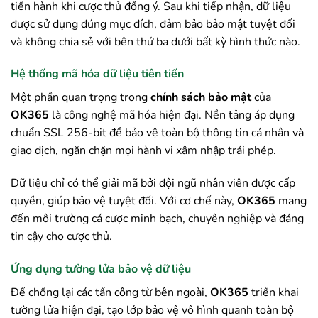
tiến hành khi cược thủ đồng ý. Sau khi tiếp nhận, dữ liệu
được sử dụng đúng mục đích, đảm bảo bảo mật tuyệt đối
và không chia sẻ với bên thứ ba dưới bất kỳ hình thức nào.
Hệ thống mã hóa dữ liệu tiên tiến
Một phần quan trọng trong
chính sách bảo mật
của
OK365
là công nghệ mã hóa hiện đại. Nền tảng áp dụng
chuẩn SSL 256-bit để bảo vệ toàn bộ thông tin cá nhân và
giao dịch, ngăn chặn mọi hành vi xâm nhập trái phép.
Dữ liệu chỉ có thể giải mã bởi đội ngũ nhân viên được cấp
quyền, giúp bảo vệ tuyệt đối. Với cơ chế này,
OK365
mang
đến môi trường cá cược minh bạch, chuyên nghiệp và đáng
tin cậy cho cược thủ.
Ứng dụng tường lửa bảo vệ dữ liệu
Để chống lại các tấn công từ bên ngoài,
OK365
triển khai
tường lửa hiện đại, tạo lớp bảo vệ vô hình quanh toàn bộ