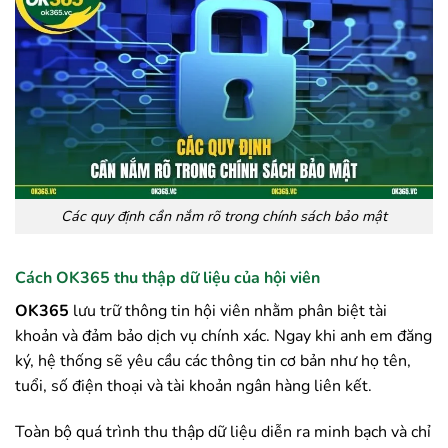
Các quy định cần nắm rõ trong chính sách bảo mật
Cách OK365 thu thập dữ liệu của hội viên
OK365
lưu trữ thông tin hội viên nhằm phân biệt tài
khoản và đảm bảo dịch vụ chính xác. Ngay khi anh em đăng
ký, hệ thống sẽ yêu cầu các thông tin cơ bản như họ tên,
tuổi, số điện thoại và tài khoản ngân hàng liên kết.
Toàn bộ quá trình thu thập dữ liệu diễn ra minh bạch và chỉ