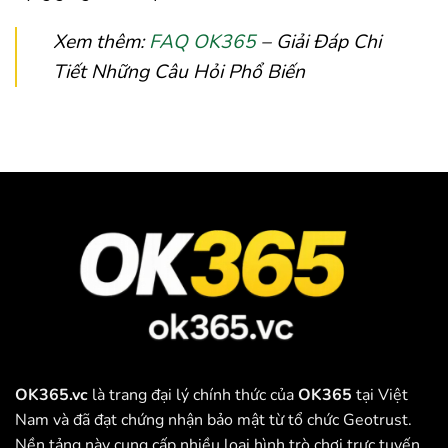
Xem thêm:
FAQ OK365
– Giải Đáp Chi
Tiết Những Câu Hỏi Phổ Biến
OK365.vc
là trang đại lý chính thức của
OK365
tại Việt
Nam và đã đạt chứng nhận bảo mật từ tổ chức Geotrust.
Nền tảng này cung cấp nhiều loại hình trò chơi trực tuyến