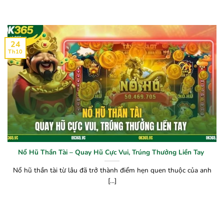
24
Th10
Nổ Hũ Thần Tài – Quay Hũ Cực Vui, Trúng Thưởng Liền Tay
Nổ hũ thần tài từ lâu đã trở thành điểm hẹn quen thuộc của anh
[...]