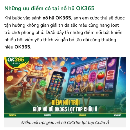
Những ưu điểm có tại nổ hũ OK365
Khi bước vào sảnh
nổ hũ OK365
, anh em cược thủ sẽ được
tận hưởng không gian giải trí đa sắc màu cùng hàng loạt
trò chơi phong phú. Dưới đây là những điểm nổi bật khiến
nhiều hội viên yêu thích và gắn bó lâu dài cùng thương
hiệu
OK365
.
Điểm nổi trội giúp nổ hũ OK365 lọt top Châu Á