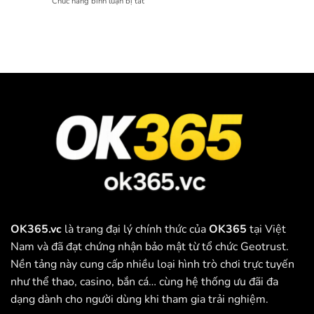
Chức năng bình luận bị tắt
ở
OK365
Cần
Bắn
–
Tìm
Cá
Cược
Hiểu
3D
Cả
–
Số
Khám
Phận
Phá
Chiến
Đại
Thắng
Dương
Nhận
Thưởng
Thoả
Thích
OK365.vc
là trang đại lý chính thức của
OK365
tại Việt
Nam và đã đạt chứng nhận bảo mật từ tổ chức Geotrust.
Nền tảng này cung cấp nhiều loại hình trò chơi trực tuyến
như thể thao, casino, bắn cá… cùng hệ thống ưu đãi đa
dạng dành cho người dùng khi tham gia trải nghiệm.