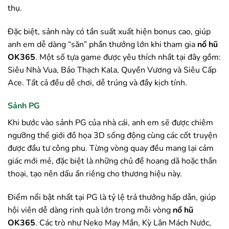
thụ.
Đặc biệt, sảnh này có tần suất xuất hiện bonus cao, giúp
anh em dễ dàng “săn” phần thưởng lớn khi tham gia
nổ hũ
OK365
. Một số tựa game được yêu thích nhất tại đây gồm:
Siêu Nhà Vua, Bảo Thạch Kala, Quyền Vương và Siêu Cấp
Ace. Tất cả đều dễ chơi, dễ trúng và đầy kịch tính.
Sảnh PG
Khi bước vào sảnh PG của nhà cái, anh em sẽ được chiêm
ngưỡng thế giới đồ họa 3D sống động cùng các cốt truyện
được đầu tư công phu. Từng vòng quay đều mang lại cảm
giác mới mẻ, đặc biệt là những chủ đề hoang dã hoặc thần
thoại, tạo nên dấu ấn riêng cho thương hiệu này.
Điểm nổi bật nhất tại PG là tỷ lệ trả thưởng hấp dẫn, giúp
hội viên dễ dàng rinh quà lớn trong mỗi vòng
nổ hũ
OK365
. Các trò như Neko May Mắn, Kỳ Lân Mách Nước,