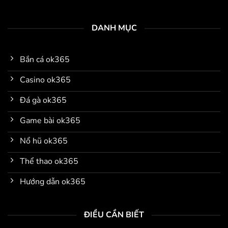
DANH MỤC
Bắn cá ok365
Casino ok365
Đá gà ok365
Game bài ok365
Nổ hũ ok365
Thể thao ok365
Hướng dẫn ok365
ĐIỀU CẦN BIẾT