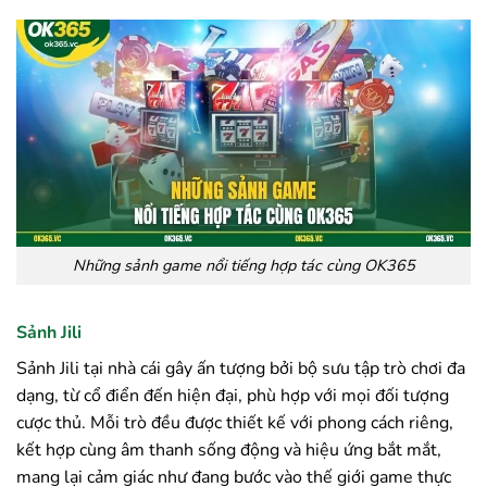
Những sảnh game nổi tiếng hợp tác cùng OK365
Sảnh Jili
Sảnh Jili tại nhà cái gây ấn tượng bởi bộ sưu tập trò chơi đa
dạng, từ cổ điển đến hiện đại, phù hợp với mọi đối tượng
cược thủ. Mỗi trò đều được thiết kế với phong cách riêng,
kết hợp cùng âm thanh sống động và hiệu ứng bắt mắt,
mang lại cảm giác như đang bước vào thế giới game thực