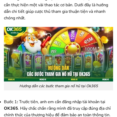
cần thực hiện một vài thao tác cơ bản. Dưới đây là hướng
dẫn chi tiết giúp cược thủ tham gia thuận tiện và nhanh
chóng nhất.
Hướng dẫn các bước tham gia nổ hũ tại Ok365
Bước 1
:
Trước tiên, anh em cần đăng nhập tài khoản tại
OK365
. Hãy chắc chắn rằng mình đã truy cập đúng địa chỉ
chính thức của thương hiệu để đảm bảo an toàn thông tin.