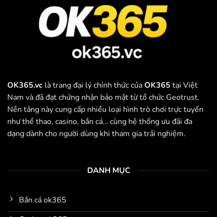
Nhận
Thưởng
Thoả
Thích
OK365.vc
là trang đại lý chính thức của
OK365
tại Việt
Nam và đã đạt chứng nhận bảo mật từ tổ chức Geotrust.
Nền tảng này cung cấp nhiều loại hình trò chơi trực tuyến
như thể thao, casino, bắn cá… cùng hệ thống ưu đãi đa
dạng dành cho người dùng khi tham gia trải nghiệm.
DANH MỤC
Bắn cá ok365