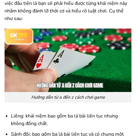
việc đầu tiên là bạn sẽ phải hiểu được từng khái niệm này
nhằm không đánh lỡ thời cơ và hiểu rõ luật chơi. Cụ thể
như sau:
Hướng dẫn từ a đến z cách chơi game
Liêng: khái niệm bao gồm ba lá bài liên tục nhưng
không đồng chất.
Sảnh đôi: bao gồm ba lá bài liên tục và có chung một