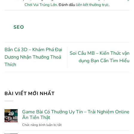
Chơi Vui Trúng Lớn
. Đánh dấu
liên kết thường trực
.
SEO
Bắn Cá 3D – Khám Phá Đại
Soi Cầu MB – Kiến Thức vận
Dương Nhận Thưởng Thoả
dụng Bạn Cần Tìm Hiểu
Thích
BÀI VIẾT MỚI NHẤT
Game Bài Có Thưởng Uy Tín – Trải Nghiệm Online
29
Ăn Tiền Thật
Th1
Chức năng bình luận bị tắt
ở
Game