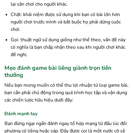
lại sân chơi cho người khác.
Chặt: khái niệm được sử dụng khi bạn có bài lớn hơn
người chơi trước mình và bắt buộc họ phải dừng cuộc
chơi.
Gọi: thuật ngữ sử dụng giống như thể theo, vấn đề này
có nghĩa là bạn chấp nhận theo sau khi người chơi khác
đề nghị.
Mẹo đánh game bài liêng giành trọn tiền
thưởng
Nếu bạn mong muốn có thể thu lợi nhuận từ loại game bài,
bạn cần phải chủ động trong quá trình học tập và vận dụng
các chiến lược hữu hiệu dưới đây:
Đánh mạnh tay
Bạn đừng ngại ngần đánh ngay tổ hợp mạng từ đầu lúc đối
phương có liêng hoặc sáp. Đây được coi là một nước cờ sẽ