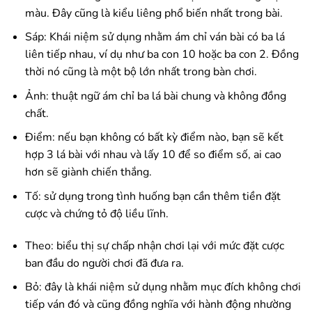
màu. Đây cũng là kiểu liêng phổ biến nhất trong bài.
Sáp: Khái niệm sử dụng nhằm ám chỉ ván bài có ba lá
liên tiếp nhau, ví dụ như ba con 10 hoặc ba con 2. Đồng
thời nó cũng là một bộ lớn nhất trong bàn chơi.
Ảnh: thuật ngữ ám chỉ ba lá bài chung và không đồng
chất.
Điểm: nếu bạn không có bất kỳ điểm nào, bạn sẽ kết
hợp 3 lá bài với nhau và lấy 10 để so điểm số, ai cao
hơn sẽ giành chiến thắng.
Tố: sử dụng trong tình huống bạn cần thêm tiền đặt
cược và chứng tỏ độ liều lĩnh.
Theo: biểu thị sự chấp nhận chơi lại với mức đặt cược
ban đầu do người chơi đã đưa ra.
Bỏ: đây là khái niệm sử dụng nhằm mục đích không chơi
tiếp ván đó và cũng đồng nghĩa với hành động nhường