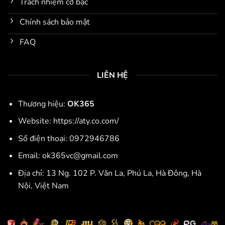
Trách nhiệm cờ bạc
Chính sách bảo mật
FAQ
LIÊN HỆ
Thương hiệu:
OK365
Website: https://aty.co.com/
Số điện thoại:
0972946786
Email:
ok365vc@gmail.com
Địa chỉ:
13 Ng. 102 P. Văn La, Phú La, Hà Đông, Hà
Nội, Việt Nam