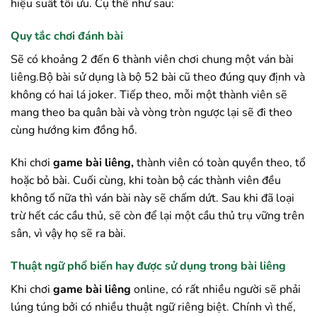
hiệu suất tối ưu. Cụ thể như sau:
Quy tắc chơi đánh bài
Sẽ có khoảng 2 đến 6 thành viên chơi chung một ván bài
liêng.Bộ bài sử dụng là bộ 52 bài cũ theo đúng quy định và
không có hai lá joker. Tiếp theo, mỗi một thành viên sẽ
mang theo ba quân bài và vòng tròn ngược lại sẽ đi theo
cùng hướng kim đồng hồ.
Khi chơi
game bài liêng,
thành viên có toàn quyền theo, tổ
hoặc bỏ bài. Cuối cùng, khi toàn bộ các thành viên đều
không tố nữa thì ván bài này sẽ chấm dứt. Sau khi đã loại
trừ hết các cầu thủ, sẽ còn để lại một cầu thủ trụ vững trên
sân, vì vậy họ sẽ ra bài.
Thuật ngữ phổ biến hay được sử dụng trong bài liêng
Khi chơi
game bài liêng
online, có rất nhiều người sẽ phải
lúng túng bởi có nhiều thuật ngữ riêng biệt. Chính vì thế,