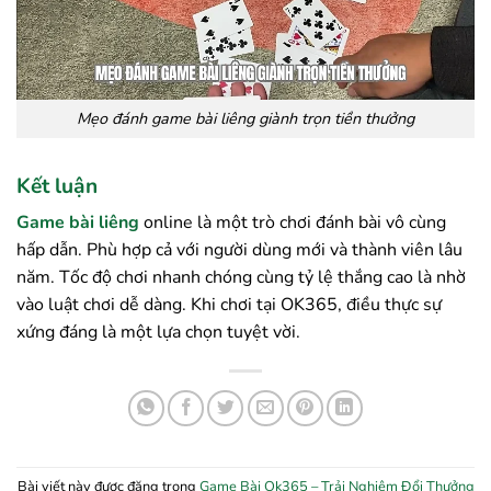
Mẹo đánh game bài liêng giành trọn tiền thưởng
Kết luận
Game bài liêng
online là một trò chơi đánh bài vô cùng
hấp dẫn. Phù hợp cả với người dùng mới và thành viên lâu
năm. Tốc độ chơi nhanh chóng cùng tỷ lệ thắng cao là nhờ
vào luật chơi dễ dàng. Khi chơi tại OK365, điều thực sự
xứng đáng là một lựa chọn tuyệt vời.
Bài viết này được đăng trong
Game Bài Ok365 – Trải Nghiệm Đổi Thưởng