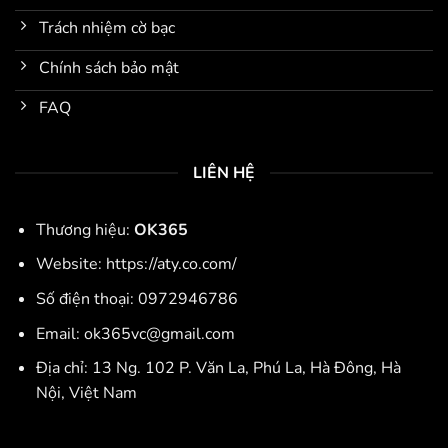
Trách nhiệm cờ bạc
Chính sách bảo mật
FAQ
LIÊN HỆ
Thương hiệu:
OK365
Website: https://aty.co.com/
Số điện thoại:
0972946786
Email:
ok365vc@gmail.com
Địa chỉ:
13 Ng. 102 P. Văn La, Phú La, Hà Đông, Hà
Nội, Việt Nam