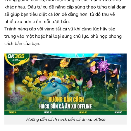
khác nhau. Đầu tư xu để nâng cấp súng theo từng giai đoạn
sẽ giúp bạn tiêu diệt cá lớn dễ dàng hơn, từ đó thu về
nhiều xu hơn trên mỗi lượt bắn.
Tránh nâng cấp vội vàng tất cả vũ khí cùng lúc hãy tập
trung vào một hoặc hai loại súng chủ lực, phù hợp phong
cách bắn của bạn.
Hướng dẫn cách hack bắn cá ăn xu offline