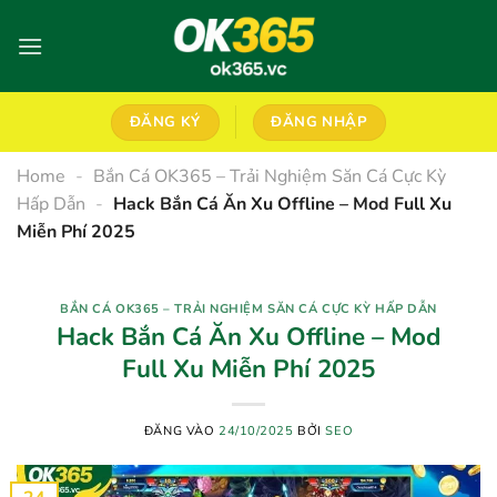
Bỏ
qua
nội
dung
ĐĂNG KÝ
ĐĂNG NHẬP
Home
-
Bắn Cá OK365 – Trải Nghiệm Săn Cá Cực Kỳ
Hấp Dẫn
-
Hack Bắn Cá Ăn Xu Offline – Mod Full Xu
Miễn Phí 2025
BẮN CÁ OK365 – TRẢI NGHIỆM SĂN CÁ CỰC KỲ HẤP DẪN
Hack Bắn Cá Ăn Xu Offline – Mod
Full Xu Miễn Phí 2025
ĐĂNG VÀO
24/10/2025
BỞI
SEO