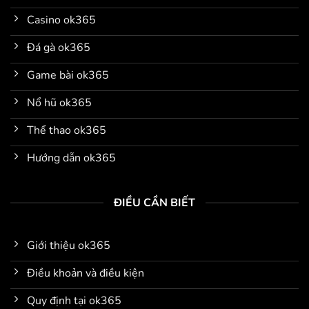
Casino ok365
Đá gà ok365
Game bài ok365
Nổ hũ ok365
Thể thao ok365
Hướng dẫn ok365
ĐIỀU CẦN BIẾT
Giới thiệu ok365
Điều khoản và điều kiện
Quy định tại ok365