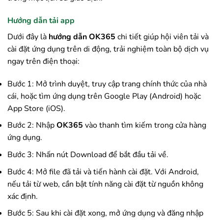
Hướng dẫn tải app
Dưới đây là
hướng dẫn OK365
chi tiết giúp hội viên tải và
cài đặt ứng dụng trên di động, trải nghiệm toàn bộ dịch vụ
ngay trên điện thoại:
Bước 1: Mở trình duyệt, truy cập trang chính thức của nhà
cái, hoặc tìm ứng dụng trên Google Play (Android) hoặc
App Store (iOS).
Bước 2: Nhập
OK365
vào thanh tìm kiếm trong cửa hàng
ứng dụng.
Bước 3: Nhấn nút Download để bắt đầu tải về.
Bước 4: Mở file đã tải và tiến hành cài đặt. Với Android,
nếu tải từ web, cần bật tính năng cài đặt từ nguồn không
xác định.
Bước 5: Sau khi cài đặt xong, mở ứng dụng và đăng nhập