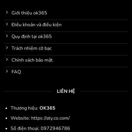
Giới thiệu ok365
Điều khoản và điều kiện
Quy định tại ok365
Trách nhiệm cờ bạc
Chính sách bảo mật
FAQ
LIÊN HỆ
Thương hiệu:
OK365
Website: https://aty.co.com/
Số điện thoại:
0972946786