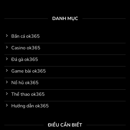
DANH MỤC
Bắn cá ok365
Casino ok365
Đá gà ok365
Game bài ok365
Nổ hũ ok365
Thể thao ok365
Hướng dẫn ok365
ĐIỀU CẦN BIẾT