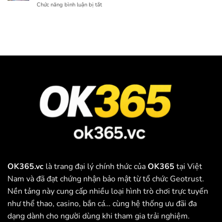
Nhân
Chức năng bình luận bị tắt
ở
OK365
Cần
Bắn
–
Tìm
Cá
Cược
Hiểu
3D
Cả
–
Số
Khám
Phận
Phá
Chiến
Đại
Thắng
Dương
Nhận
Thưởng
Thoả
Thích
OK365.vc
là trang đại lý chính thức của
OK365
tại Việt
Nam và đã đạt chứng nhận bảo mật từ tổ chức Geotrust.
Nền tảng này cung cấp nhiều loại hình trò chơi trực tuyến
như thể thao, casino, bắn cá… cùng hệ thống ưu đãi đa
dạng dành cho người dùng khi tham gia trải nghiệm.