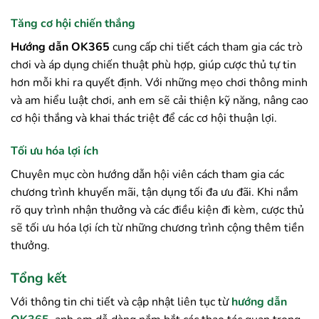
Tăng cơ hội chiến thắng
Hướng dẫn OK365
cung cấp chi tiết cách tham gia các trò
chơi và áp dụng chiến thuật phù hợp, giúp cược thủ tự tin
hơn mỗi khi ra quyết định. Với những mẹo chơi thông minh
và am hiểu luật chơi, anh em sẽ cải thiện kỹ năng, nâng cao
cơ hội thắng và khai thác triệt để các cơ hội thuận lợi.
Tối ưu hóa lợi ích
Chuyên mục còn hướng dẫn hội viên cách tham gia các
chương trình khuyến mãi, tận dụng tối đa ưu đãi. Khi nắm
rõ quy trình nhận thưởng và các điều kiện đi kèm, cược thủ
sẽ tối ưu hóa lợi ích từ những chương trình cộng thêm tiền
thưởng.
Tổng kết
Với thông tin chi tiết và cập nhật liên tục từ
hướng dẫn