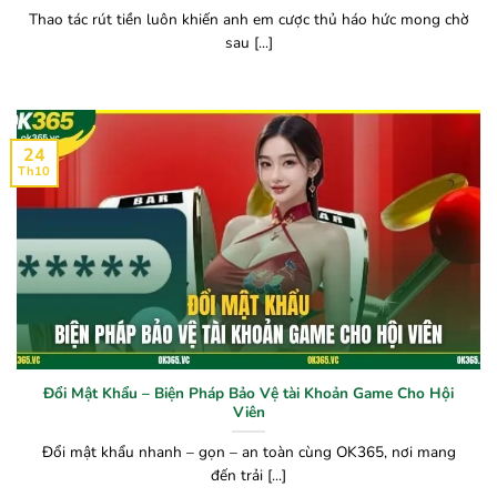
Thao tác rút tiền luôn khiến anh em cược thủ háo hức mong chờ
sau [...]
24
Th10
Đổi Mật Khẩu – Biện Pháp Bảo Vệ tài Khoản Game Cho Hội
Viên
Đổi mật khẩu nhanh – gọn – an toàn cùng OK365, nơi mang
đến trải [...]