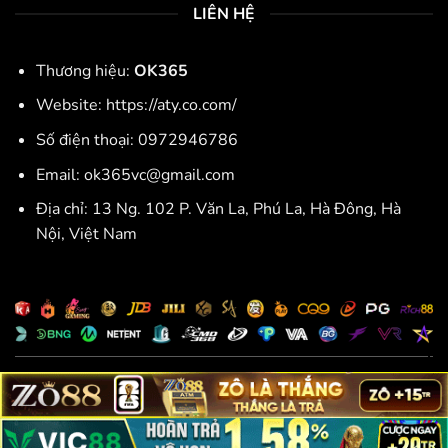
LIÊN HỆ
Thương hiệu:
OK365
Website: https://aty.co.com/
Số điện thoại:
0972946786
Email:
ok365vc@gmail.com
Địa chỉ:
13 Ng. 102 P. Văn La, Phú La, Hà Đông, Hà
Nội, Việt Nam
Copyright 2026 ©
Flatsome Theme