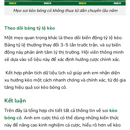
Mẹo soi kèo bóng cỏ không thua từ dân chuyên lâu năm
Theo dõi bảng tỷ lệ kèo
Một mẹo quan trọng khác là theo dõi biến động tỷ lệ kèo.
Bảng tỷ lệ thường thay đổi 3–5 lần trước trận, và sự biến
động này phản ánh tâm lý thị trường. Hội viên thông minh
sẽ dựa vào số liệu này để xác định hướng cược chính xác.
Kết hợp phân tích dữ liệu lịch sử giúp anh em nhận diện
xu hướng kèo một cách nhanh chóng và chính xác, từ đó gia
tăng hiệu quả soi kèo bóng cỏ.
Kết luận
Trên đây là tổng hợp chi tiết tất cả thông tin về soi
kèo
bóng cỏ
. Anh em cược thủ có thể dùng những kiến thức
này để nâng cao kinh nghiệm cá cược, hiểu rõ hơn về kèo