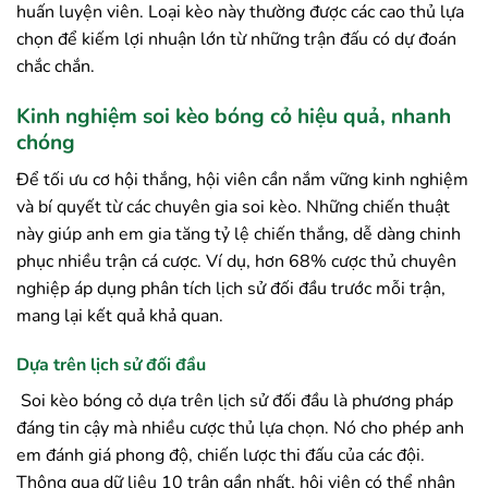
huấn luyện viên. Loại kèo này thường được các cao thủ lựa
chọn để kiếm lợi nhuận lớn từ những trận đấu có dự đoán
chắc chắn.
Kinh nghiệm soi kèo bóng cỏ hiệu quả, nhanh
chóng
Để tối ưu cơ hội thắng, hội viên cần nắm vững kinh nghiệm
và bí quyết từ các chuyên gia soi kèo. Những chiến thuật
này giúp anh em gia tăng tỷ lệ chiến thắng, dễ dàng chinh
phục nhiều trận cá cược. Ví dụ, hơn 68% cược thủ chuyên
nghiệp áp dụng phân tích lịch sử đối đầu trước mỗi trận,
mang lại kết quả khả quan.
Dựa trên lịch sử đối đầu
Soi kèo bóng cỏ dựa trên lịch sử đối đầu là phương pháp
đáng tin cậy mà nhiều cược thủ lựa chọn. Nó cho phép anh
em đánh giá phong độ, chiến lược thi đấu của các đội.
Thông qua dữ liệu 10 trận gần nhất, hội viên có thể nhận