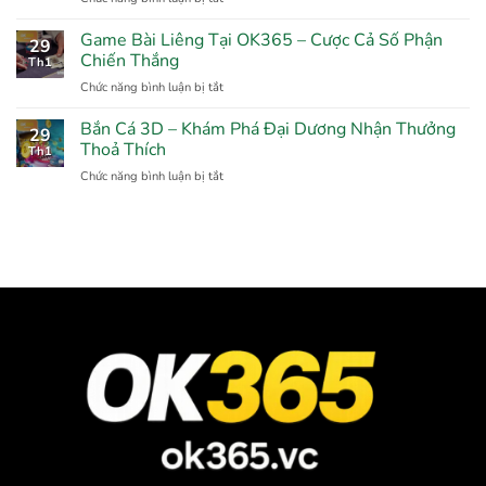
–
Online
Soi
Dựa
Ăn
Cầu
Game Bài Liêng Tại OK365 – Cược Cả Số Phận
Trên
Tiền
29
MB
Chiến Thắng
Các
Thật
Th1
–
Yếu
Chức năng bình luận bị tắt
ở
Kiến
Tố
Game
Thức
May
Bài
Bắn Cá 3D – Khám Phá Đại Dương Nhận Thưởng
vận
Mắn
29
Liêng
Thoả Thích
dụng
Cá
Th1
Tại
Bạn
Nhân
Chức năng bình luận bị tắt
ở
OK365
Cần
Bắn
–
Tìm
Cá
Cược
Hiểu
3D
Cả
–
Số
Khám
Phận
Phá
Chiến
Đại
Thắng
Dương
Nhận
Thưởng
Thoả
Thích