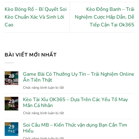
Kèo Bóng Rổ – Bí Quyết Soi
Kèo Đồng Banh – Trải
Kèo Chuẩn Xác Và Sinh Lời
Nghiệm Cược Hấp Dẫn, Dễ
Cao
Tiếp Cận Tại Ok365
BÀI VIẾT MỚI NHẤT
Game Bài Có Thưởng Uy Tín – Trải Nghiệm Online
29
Ăn Tiền Thật
Th1
Chức năng bình luận bị tắt
ở
Game
Bài
Kèo Tài Xỉu OK365 – Dựa Trên Các Yếu Tố May
29
Có
Mắn Cá Nhân
Th1
Thưởng
Chức năng bình luận bị tắt
ở
Uy
Kèo
Tín
Tài
Soi Cầu MB – Kiến Thức vận dụng Bạn Cần Tìm
–
29
Xỉu
Hiểu
Trải
Th1
OK365
Nghiệm
Chức năng bình luận bị tắt
ở