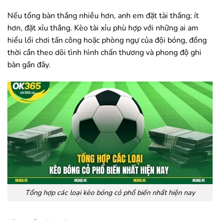
Nếu tổng bàn thắng nhiều hơn, anh em đặt tài thắng; ít
hơn, đặt xỉu thắng. Kèo tài xỉu phù hợp với những ai am
hiểu lối chơi tấn công hoặc phòng ngự của đội bóng, đồng
thời cần theo dõi tình hình chấn thương và phong độ ghi
bàn gần đây.
Tổng hợp các loại kèo bóng cỏ phổ biến nhất hiện nay